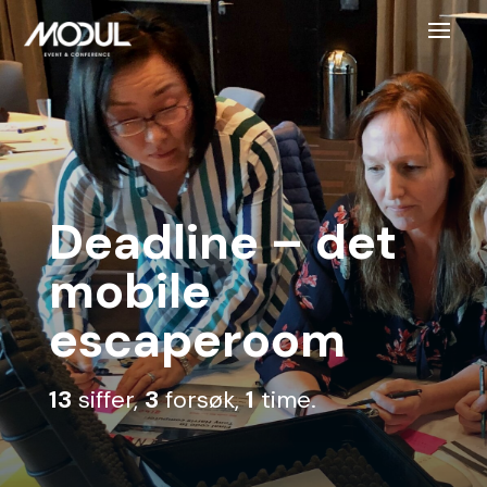
Deadline – det
mobile
escaperoom
13
siffer,
3
forsøk,
1
time.